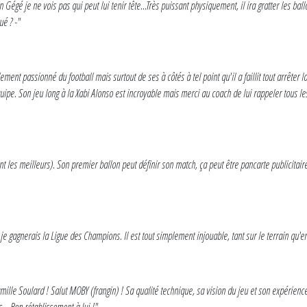
Gégé je ne vois pas qui peut lui tenir tête...Très puissant physiquement, il ira gratter les bal
ué ? -"
ent passionné du football mais surtout de ses à côtés à tel point qu'il a faillit tout arrêter lor
'équipe. Son jeu long à la Xabi Alonso est incroyable mais merci au coach de lui rappeler tous 
les meilleurs). Son premier ballon peut définir son match, ça peut être pancarte publicitaire s
e gagnerais la Ligue des Champions. Il est tout simplement injouable, tant sur le terrain qu'en
 famille Soulard ! Salut MOBY (frangin) ! Sa qualité technique, sa vision du jeu et son expérie
.. Bon rétablissement à lui !"