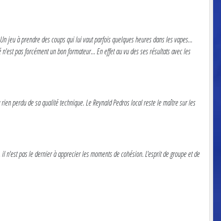
. Un jeu à prendre des coups qui lui vaut parfois quelques heures dans les vapes...
é n'est pas forcément un bon formateur... En effet au vu des ses résultats avec les
 rien perdu de sa qualité technique. Le Reynald Pedros local reste le maître sur les
il n'est pas le dernier à apprecier les moments de cohésion. L'esprit de groupe et de