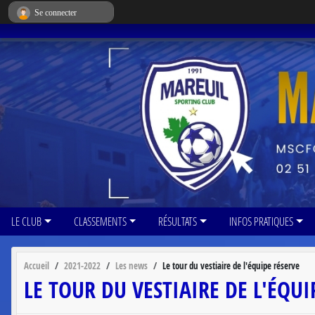
Panneau de gestion des cookies
Se connecter
LE CLUB
CLASSEMENTS
RÉSULTATS
INFOS PRATIQUES
Accueil
2021-2022
Les news
Le tour du vestiaire de l'équipe réserve
LE TOUR DU VESTIAIRE DE L'ÉQUI