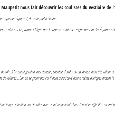
aupetit nous fait découvrir les coulisses du vestiaire de l'
groupe de l'équipe 2, dans lequel il évolue.
ître plus sur ce groupe ! Signe que la bonne ambiance règne au sein des équipes sén
e voir...) Excellent gardien, très complet, capable d'arrêts exceptionnels mais très raleur et 
ange de voitures... Bon on se plaint pas car il nous aura sauvé qaund même quelques matchs le n
me temps. Attention aux chevilles avec ce mi-homme mi-chien, il peut en effet être un vrai pi