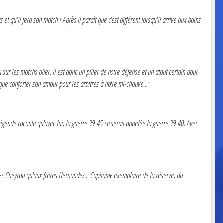
et qu'il fera son match ! Après il paraît que c'est différent lorsqu'il arrive aux bains
 sur les matchs aller. Il est donc un pilier de notre défense et un atout certain pour
 que conforter son amour pour les arbitres à notre mi-chauve..."
légende raconte qu'avec lui, la guerre 39-45 se serait appelée la guerre 39-40. Avec
res Cheyrou qu'aux frères Hernandez... Capitaine exemplaire de la réserve, du