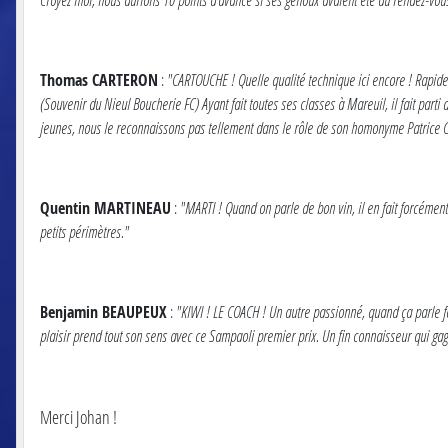
Thomas CARTERON
:
"CARTOUCHE ! Quelle qualité technique ici encore ! Rapide, 
(Souvenir du Nieul Boucherie FC) Ayant fait toutes ses classes à Mareuil, il fait parti
jeunes, nous le reconnaissons pas tellement dans le rôle de son homonyme Patrice Ca
Quentin MARTINEAU
:
"MARTI ! Quand on parle de bon vin, il en fait forcément
petits périmètres."
Benjamin BEAUPEUX
:
"KIWI ! LE COACH ! Un autre passionné, quand ça parle foo
plaisir prend tout son sens avec ce Sampaoli premier prix. Un fin connaisseur qui gagne
Merci Johan !