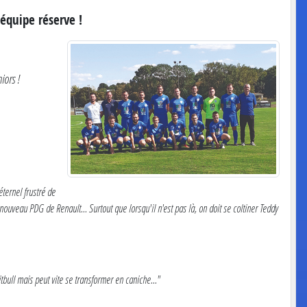
équipe réserve !
iors !
éternel frustré de
ouveau PDG de Renault... Surtout que lorsqu'il n'est pas là, on doit se coltiner Teddy
tbull mais peut vite se transformer en caniche..."