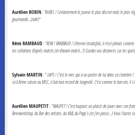
Aurélien ROBIN
:
"AUREL ! Certainement le joueur le plus discret mais le plus régu
gourmands...(ndlr)"
Rémi RAMBAUD
:
"REM ! RAMBAUD ! L'éternel insatisfait, il n'est jamais content.
les collations d'après matchs (et d'avant-match...?) Gardez vos distances sur les quel
Sylvain MARTIN
:
" LAPS ! C'est le mec qui a un poster de lui dans sa chambre ! 
sa 63ème saison au MSC, il bat tout record de longevité. C'est comme le bon vin, il s'
Aurélien MAUPETIT
:
"MAUPET ! C'est toujours un plaisir de jouer avec son fra
Beerworkshop, du Bar des artistes, du V&B, du Papy's (et j'en passe...) Vous l'aurez com