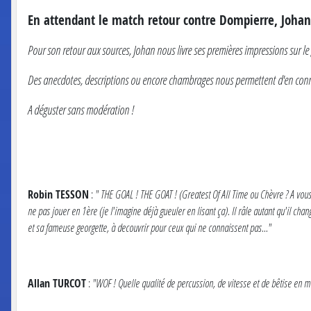
En attendant le match retour contre Dompierre, Johan M
Pour son retour aux sources, Johan nous livre ses premières impressions sur le 
Des anecdotes, descriptions ou encore chambrages nous permettent d'en conna
A déguster sans modération !
Robin TESSON
:
" THE GOAL ! THE GOAT ! (Greatest Of All Time ou Chèvre ? A vous d
ne pas jouer en 1ère (je l'imagine déjà gueuler en lisant ça). Il râle autant qu'il ch
et sa fameuse georgette, à decouvrir pour ceux qui ne connaissent pas..."
Allan TURCOT
:
"WOF ! Quelle qualité de percussion, de vitesse et de bêtise en mê