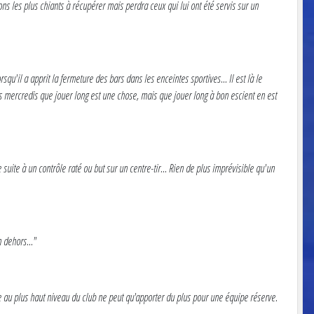
lons les plus chiants à récupérer mais perdra ceux qui lui ont été servis sur un
squ'il a apprit la fermeture des bars dans les enceintes sportives... Il est là le
les mercredis que jouer long est une chose, mais que jouer long à bon escient en est
uite à un contrôle raté ou but sur un centre-tir... Rien de plus imprévisible qu'un
 dehors..."
nce au plus haut niveau du club ne peut qu'apporter du plus pour une équipe réserve.