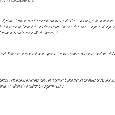
vif, propre, il n'a rien à envier aux plus grands si ce n'est leur capacité à garder la mémoire
 des jeunes que le club peut être fier d'avoir formé. Paradoxe de la chose, un joueur bien form
rteron mais plutôt dans le rôle de Cartman..."
 parti. Particulièrement émotif depuis quelques temps, il retrouve ses jambes de 20 ans et n'a
tball il est toujours au rendez-vous. Pas le dernier à chambrer les conneries de ses joueurs, 
rait en crédibilté s'il arrêtait de supporter l'OM..."