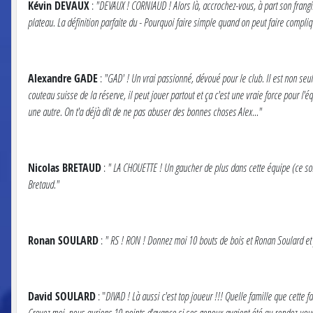
Kévin DEVAUX
:
"DEVAUX ! CORNIAUD ! Alors là, accrochez-vous, à part son frangin 
plateau. La définition parfaite du - Pourquoi faire simple quand on peut faire compliq
Alexandre GADE
:
"GAD' ! Un vrai passionné, dévoué pour le club. Il est non seulem
couteau suisse de la réserve, il peut jouer partout et ça c'est une vraie force pour l
une autre. On t'a déjà dit de ne pas abuser des bonnes choses Alex..."
Nicolas BRETAUD
:
" LA CHOUETTE ! Un gaucher de plus dans cette équipe (ce sont 
Bretaud."
Ronan SOULARD
:
" RS ! RON ! Donnez moi 10 bouts de bois et Ronan Soulard et j
David SOULARD
: "
DIVAD ! Là aussi c'est top joueur !!! Quelle famille que cette
Croyez moi, nous aurions 10 points d'avance si ses genoux avaient été au rendez-vous.