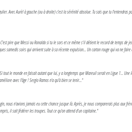
lier. Avec Aurèl à gauche (ou à droite) c'est la sérénité absolue. Tu sais que tu l'entendras pas 
 C'est pire que Messi ou Ronaldo si tu le sors et ce même s'il détient le record de temps de jeu
ques samedis soirs qui arrivent suite à sa récente expulsion... Un carton rouge qui va ne faire
Si tout le monde en faisait autant que lui, y a longtemps que Mareuil serait en Ligue 1... Une 
améliore avec l'âge ! Sergio Ramos n'a qu'à bien se tenir..."
ngin, nous n'avions jamais eu cette chance jusque là. Après, je nous comparerais plus aux frè
pris, il sait fédérer les troupes. Tout ce qu'on attend d'un capitaine."