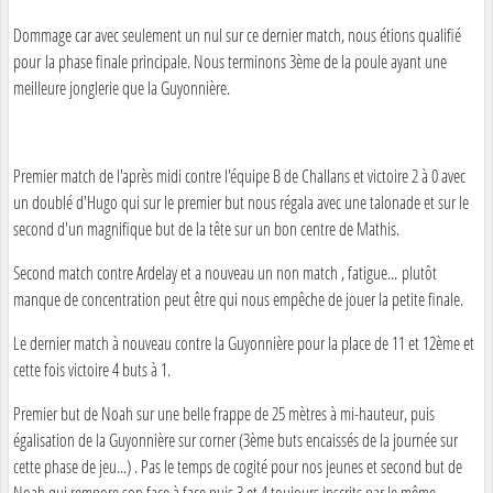
Dommage car avec seulement un nul sur ce dernier match, nous étions qualifié
pour la phase finale principale. Nous terminons 3ème de la poule ayant une
meilleure jonglerie que la Guyonnière.
Premier match de l'après midi contre l'équipe B de Challans et victoire 2 à 0 avec
un doublé d'Hugo qui sur le premier but nous régala avec une talonade et sur le
second d'un magnifique but de la tête sur un bon centre de Mathis.
Second match contre Ardelay et a nouveau un non match , fatigue... plutôt
manque de concentration peut être qui nous empêche de jouer la petite finale.
Le dernier match à nouveau contre la Guyonnière pour la place de 11 et 12ème et
cette fois victoire 4 buts à 1.
Premier but de Noah sur une belle frappe de 25 mètres à mi-hauteur, puis
égalisation de la Guyonnière sur corner (3ème buts encaissés de la journée sur
cette phase de jeu...) . Pas le temps de cogité pour nos jeunes et second but de
Noah qui rempore son face à face puis 3 et 4 toujours inscrits par le même