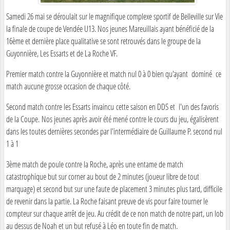
Samedi 26 mai se déroulait sur le magnifique complexe sportif de Belleville sur Vie
la finale de coupe de Vendée U13. Nos jeunes Mareuillais ayant bénéficié de la
16ème et dernière place qualitative se sont retrouvés dans le groupe de la
Guyonnière, Les Essarts et de La Roche VF.
Premier match contre la Guyonnière et match nul 0 à 0 bien qu'ayant dominé ce
match aucune grosse occasion de chaque côté.
Second match contre les Essarts invaincu cette saison en DDS et l'un des favoris
de la Coupe. Nos jeunes après avoir été mené contre le cours du jeu, égalisèrent
dans les toutes dernières secondes par l'intermédiaire de Guillaume P. second nul
1 à 1
3ème match de poule contre la Roche, après une entame de match
catastrophique but sur corner au bout de 2 minutes (joueur libre de tout
marquage) et second but sur une faute de placement 3 minutes plus tard, difficile
de revenir dans la partie. La Roche faisant preuve de vis pour faire tourner le
compteur sur chaque arrêt de jeu. Au crédit de ce non match de notre part, un lob
au dessus de Noah et un but refusé à Léo en toute fin de match.