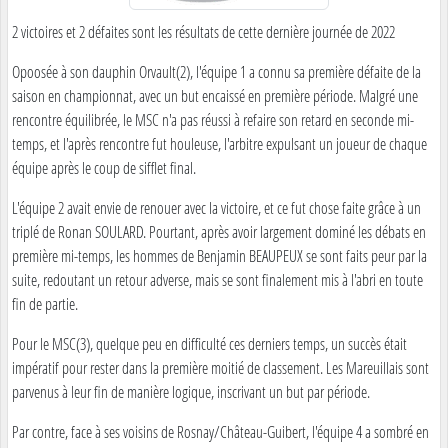
2 victoires et 2 défaites sont les résultats de cette dernière journée de 2022
Opoosée à son dauphin Orvault(2), l'équipe 1 a connu sa première défaite de la
saison en championnat, avec un but encaissé en première période. Malgré une
rencontre équilibrée, le MSC n'a pas réussi à refaire son retard en seconde mi-
temps, et l'après rencontre fut houleuse, l'arbitre expulsant un joueur de chaque
équipe après le coup de sifflet final.
L'équipe 2 avait envie de renouer avec la victoire, et ce fut chose faite grâce à un
triplé de Ronan SOULARD. Pourtant, après avoir largement dominé les débats en
première mi-temps, les hommes de Benjamin BEAUPEUX se sont faits peur par la
suite, redoutant un retour adverse, mais se sont finalement mis à l'abri en toute
fin de partie.
Pour le MSC(3), quelque peu en difficulté ces derniers temps, un succès était
impératif pour rester dans la première moitié de classement. Les Mareuillais sont
parvenus à leur fin de manière logique, inscrivant un but par période.
Par contre, face à ses voisins de Rosnay/Château-Guibert, l'équipe 4 a sombré en