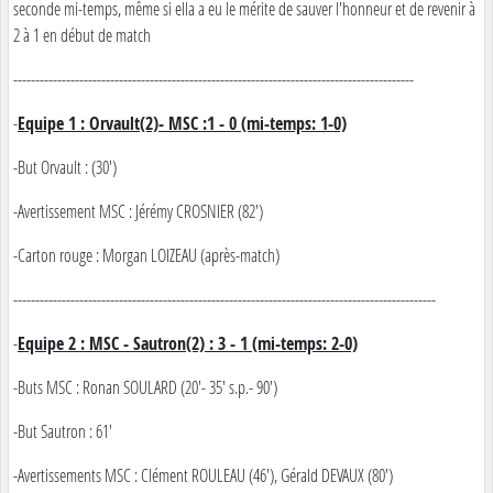
seconde mi-temps, même si ella a eu le mérite de sauver l'honneur et de revenir à
2 à 1 en début de match
-------------------------------------------------------------------------------------------
-
Equipe 1 : Orvault(2)- MSC :1 - 0 (mi-temps: 1-0)
-But Orvault : (30')
-Avertissement MSC : Jérémy CROSNIER (82')
-Carton rouge : Morgan LOIZEAU (après-match)
------------------------------------------------------------------------------------------------
-
Equipe 2 : MSC - Sautron(2) : 3 - 1 (mi-temps: 2-0)
-Buts MSC : Ronan SOULARD (20'- 35' s.p.- 90')
-But Sautron : 61'
-Avertissements MSC : Clément ROULEAU (46'), Gérald DEVAUX (80')