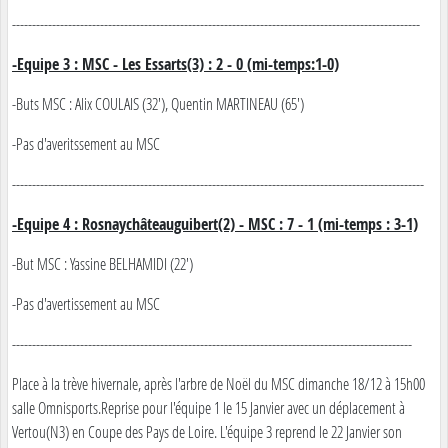
------------------------------------------------------------------------------------------------------
-Equipe 3 : MSC - Les Essarts(3) : 2 - 0 (mi-temps:1-0)
-Buts MSC : Alix COULAIS (32'), Quentin MARTINEAU (65')
-Pas d'averitssement au MSC
-------------------------------------------------------------------------------------------------------
-Equipe 4 : Rosnaychâteauguibert(2) - MSC : 7 - 1 (mi-temps : 3-1)
-But MSC : Yassine BELHAMIDI (22')
-Pas d'avertissement au MSC
----------------------------------------------------------------------------------------------------
Place à la trève hivernale, après l'arbre de Noël du MSC dimanche 18/12 à 15h00
salle Omnisports.Reprise pour l'équipe 1 le 15 Janvier avec un déplacement à
Vertou(N3) en Coupe des Pays de Loire. L'équipe 3 reprend le 22 Janvier son