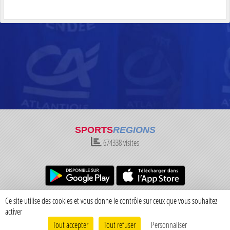
SPORTS
REGIONS
674338
visites
Charte cookies
Gestion des cookies
Ce site utilise des cookies et vous donne le contrôle sur ceux que vous souhaitez
Informations légales
Signaler un contenu inapproprié
activer
Tout accepter
Tout refuser
Personnaliser
Envie de participer ?
Connexion