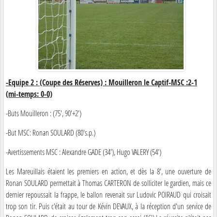
-Equipe 2 : (Coupe des Réserves) : Mouilleron le Captif-MSC :2-1
(mi-temps: 0-0)
-Buts Mouilleron : (75', 90'+2')
-But MSC: Ronan SOULARD (80's.p.)
-Avertissements MSC : Alexandre GADE (34'), Hugo VALERY (54')
Les Mareuillais étaient les premiers en action, et dès la 8', une ouverture de
Ronan SOULARD permettait à Thomas CARTERON de solliciter le gardien, mais ce
dernier repoussait la frappe, le ballon revenait sur Ludovic POIRAUD qui croisait
trop son tir. Puis c'était au tour de Kévin DEVAUX, à la réception d'un service de