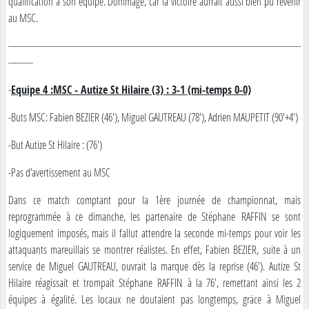
qualification à son équipe. Dommage, car la victoire aurrait aussi bien pu revenir
au MSC.
----------------------------------------------------------------------------------------------------------
---------
-
Equipe 4 :MSC - Autize St Hilaire (3) : 3-1 (mi-temps 0-0)
-Buts MSC: Fabien BEZIER (46'), Miguel GAUTREAU (78'), Adrien MAUPETIT (90'+4')
-But Autize St Hilaire : (76')
-Pas d'avertissement au MSC
Dans ce match comptant pour la 1ère journée de championnat, mais
reprogrammée à ce dimanche, les partenaire de Stéphane RAFFIN se sont
logiquement imposés, mais il fallut attendre la seconde mi-temps pour voir les
attaquants mareuillais se montrer réalistes. En effet, Fabien BEZIER, suite à un
service de Miguel GAUTREAU, ouvrait la marque dès la reprise (46'). Autize St
Hilaire réagissait et trompait Stéphane RAFFIN à la 76', remettant ainsi les 2
équipes à égalité. Les locaux ne doutaient pas longtemps, gräce à Miguel