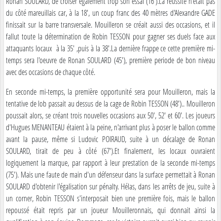
Ronan SOULARD, de croiser également trop son essai (16').La réussite n'était pas
du côté mareuillais car, à la 18', un coup franc des 40 mètres d'Alexandre GADE
finissait sur la barre transversale. Mouilleron se créait aussi des occasions, et il
fallut toute la détermination de Robin TESSON pour gagner ses duels face aux
attaquants locaux à la 35' ,puis à la 38'.La dernière frappe ce cette première mi-
temps sera l'oeuvre de Ronan SOULARD (45'), première periode de bon niveau
avec des occasions de chaque côté.
En seconde mi-temps, la première opportunité sera pour Mouilleron, mais la
tentative de lob passait au dessus de la cage de Robin TESSON (48').. Mouilleron
poussait alors, se créant trois nouvelles occasions aux 50', 52' et 60'. Les joueurs
d'Hugues MENANTEAU étaient à la peine, n'arrivant plus à poser le ballon comme
avant la pause, même si Ludovic POIRAUD, suite à un décalage de Ronan
SOULARD, tirait de peu à côté (67').Et finalement, les locaux ouvraient
logiquement la marque, par rapport à leur prestation de la seconde mi-temps
(75'). Mais une faute de main d'un défenseur dans la surface permettait à Ronan
SOULARD d'obtenir l'égalisation sur pénalty. Hélas, dans les arrêts de jeu, suite à
un corner, Robin TESSON s'interposait bien une première fois, mais le ballon
repoussé était repris par un joueur Mouilleronnais, qui donnait ainsi la