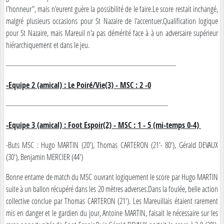
l'honneur", mais n'eurent guère la possibilité de le faire.Le score restait inchangé,
malgré plusieurs occasions pour St Nazaire de l'accentuer.Qualification logique
pour St Nazaire, mais Mareuil n'a pas démérité face à à un adversaire supérieur
hiérarchiquement et dans le jeu.
-------------------------------------------------------------------------------------
-Equipe 2 (amical) : Le Poiré/Vie(3) - MSC : 2 -0
---------------------------------------------------------------------------------
-Equipe 3 (amical) : Foot Espoir(2) - MSC : 1 - 5 (mi-temps 0-4)
-Buts MSC : Hugo MARTIN (20'), Thomas CARTERON (21'- 80'), Gérald DEVAUX
(30'), Benjamin MERCIER (44')
Bonne entame de match du MSC ouvrant logiquement le score par Hugo MARTIN
suite à un ballon récupéré dans les 20 mètres adverses.Dans la foulée, belle action
collective conclue par Thomas CARTERON (21'). Les Mareuillais étaient rarement
mis en danger et le gardien du jour, Antoine MARTIN, faisait le nécessaire sur les