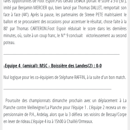
rares opportunités de Foot Espoir.Puis Gérald DEVAUX portait le score à 3-0 (30'),
imité par Benjamin MERCIER qui, bien lancé par Thomas DALLET, remportait son
face à face (44'). Après la pause, les partenaires de Steeve PETE maitrisaient le
ballon et se procuraient des occasions pour accentuer le résultat, chose faite à la
80' par Thomas CARTERON.Foot Espoir réduisait le score dans les dernières
minutes, où, suite à un coup franc, le N° 9 concluait victorieusement au second
poteau.
----------------------------------------------------------------------------------------------------
-Equipe 4 (amical): MSC - Boissière des Landes(2) : 0-0
Nul logique pour les co-équipiers de Stéphane RAFFIN, à la suite d'un bon match.
---------------------------------------------------------------------------------------------
Poursuite des championnats dimanche prochain avec un déplacement à La
Planche contre Vieillevigne/La Planche pour l'équipe 1 . L'équipe 2 recevra un ex-
pensionnaire de P.H., Ardelay, alors que la 3 défiera ses voisins de Bessay/Corpe
en lever de rideau.L'équipe 4 ira à 15h00 à Chaillé/Ormeaux.