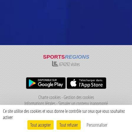
SPORTS
REGIONS
674292
visites
Charte cookies
Gestion des cookies
Informations légales
Signaler un contenu inapproprié
Ce site utilise des cookies et vous donne le contrôle sur ceux que vous souhaitez
activer
Tout accepter
Tout refuser
Personnaliser
Envie de participer ?
Connexion