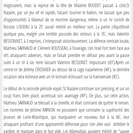
réagissaient, mais la reprise de la tête de Maxime BOUDET passait à côté.St
Nazaire, par un jeu vif et rapide, faisant tourner le ballon, ne laissait que peu
d'opportunités à Mareuil de se montrer dangereux, même si un tir contré de
Nicolas LOISEAU à la 25' aurait mérité un meilleur sort. La partie s'équilibrait
quelque peu, malgré une terrible poussée des visteurs à la 35', mais Valentin
BESSONNET, à 3 reprises, s'interposait victorieusement. La défense centrale locale,
Mathieu SAVINAUD et Clément ROUSSEAU, à l'ouvrage, s'en tirait fort bien face aux
vifs attaquants adverses, mais se faisait prendre en défaut peu avant la pause
suite à un tir à ras terre laissant Valentin BESSONET impuissant (43').Après un
centre-tir de Jérémy CROSNIER au dessus de la cage nazairienne (44'), la dernière
occasion sera visiteuse avec un tir lointain échouant sur la transversale (45').
Le début de la seconde période voyait St Nazaire continuer son pressing, et sur un
coup frans bien placé, accentuat son avantage (49'). De plus, sur cette action,
Mathieu SAVINAUD se blessait à la cheville, et était contraint de quitter le terrain.
Les hommes de Jérôme RAYNON ne pouvaient que constater la supériorité des
joueurs de Loire-Atlantique, qui marquaient un nouveau but à la 66', leur
attaquant profitant d'une approximité défensive pour s'en aller seul dribbler le
gardien et marquer dans le but vide. Les Mareuillais auraient mérité de "sauver