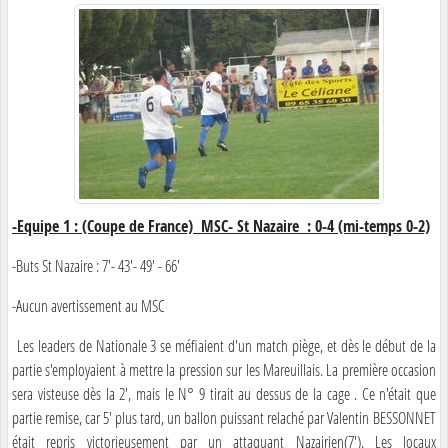
-Equipe 1 : (Coupe de France) MSC- St Nazaire : 0-4 (mi-temps 0-2)
-Buts St Nazaire : 7'- 43'- 49' - 66'
-Aucun avertissement au MSC
Les leaders de Nationale 3 se méfiaient d'un match piège, et dès le début de la
partie s'employaient à mettre la pression sur les Mareuillais. La première occasion
sera visteuse dès la 2', mais le N° 9 tirait au dessus de la cage . Ce n'était que
partie remise, car 5' plus tard, un ballon puissant relaché par Valentin BESSONNET
était repris victorieusement par un attaquant Nazairien(7'). Les locaux