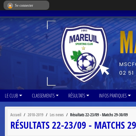
Panneau de gestion des cookies
Se connecter
LE CLUB
CLASSEMENTS
RÉSULTATS
INFOS PRATIQUES
Accueil
2018-2019
Les news
Résultats 22-23/09 - Matchs 29-30/09
RÉSULTATS 22-23/09 - MATCHS 2