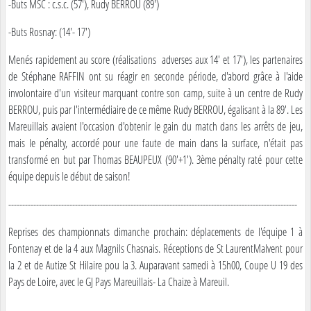
-Buts MSC : c.s.c. (57'), Rudy BERROU (89')
-Buts Rosnay: (14'- 17')
Menés rapidement au score (réalisations adverses aux 14' et 17'), les partenaires
de Stéphane RAFFIN ont su réagir en seconde période, d'abord grâce à l'aide
involontaire d'un visiteur marquant contre son camp, suite à un centre de Rudy
BERROU, puis par l'intermédiaire de ce même Rudy BERROU, égalisant à la 89'. Les
Mareuillais avaient l'occasion d'obtenir le gain du match dans les arrêts de jeu,
mais le pénalty, accordé pour une faute de main dans la surface, n'était pas
transformé en but par Thomas BEAUPEUX (90'+1'). 3ème pénalty raté pour cette
équipe depuis le début de saison!
--------------------------------------------------------------------------------------------------------
Reprises des championnats dimanche prochain: déplacements de l'équipe 1 à
Fontenay et de la 4 aux Magnils Chasnais. Réceptions de St LaurentMalvent pour
la 2 et de Autize St Hilaire pou la 3. Auparavant samedi à 15h00, Coupe U 19 des
Pays de Loire, avec le GJ Pays Mareuillais- La Chaize à Mareuil.