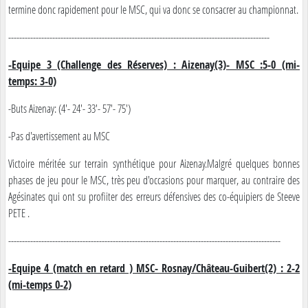
termine donc rapidement pour le MSC, qui va donc se consacrer au championnat.
-----------------------------------------------------------------------------------------------
-Equipe 3 (Challenge des Réserves) : Aizenay(3)- MSC :5-0 (mi-
temps: 3-0)
-Buts Aizenay: (4'- 24'- 33'- 57'- 75')
-Pas d'avertissement au MSC
Victoire méritée sur terrain synthétique pour Aizenay.Malgré quelques bonnes
phases de jeu pour le MSC, très peu d'occasions pour marquer, au contraire des
Agésinates qui ont su profiiter des erreurs défensives des co-équipiers de Steeve
PETE .
---------------------------------------------------------------------------------------------------
-Equipe 4 (match en retard ) MSC- Rosnay/Château-Guibert(2) : 2-2
(mi-temps 0-2)