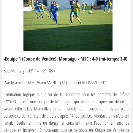
-Equipe 1 (Coupe de Vendée): Montaigu - MSC : 4-0 (mi-temps: 2-0)
:
Buts Montaigu (13'- 14'- 68' - 83')
-Avertissements MSC: Vivien SACHOT (22'), Clément ROUSSEAU (51')
Elimination logique sur le vu de la rencontre pour les hommes de Jérôme
RAYNON, face à une équipe de Montaigu qui se reprend après un début de
saison difficile.Les Mareuillais se sont rapidement trouvés dominés au score,
puisque ce dernier était dejà de 2-0 après 14' de jeu. Les Montacutains n'étaient
jamais réeellement mis en danger et corsaient même l'addition en seconde
période en inscrivant 2 nouveaux buts.Le parcours en Coupe de Vendée se