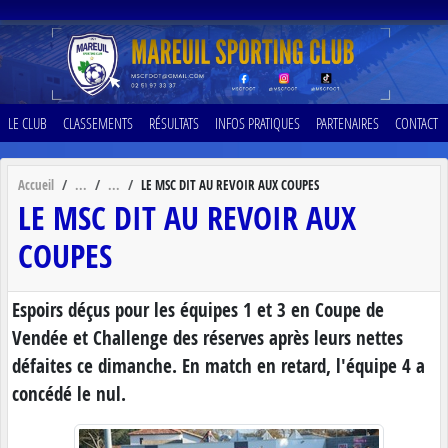
Panneau de gestion des cookies
LE CLUB
CLASSEMENTS
RÉSULTATS
INFOS PRATIQUES
PARTENAIRES
CONTACT
Accueil
LE MSC DIT AU REVOIR AUX COUPES
LE MSC DIT AU REVOIR AUX
COUPES
Espoirs déçus pour les équipes 1 et 3 en Coupe de
Vendée et Challenge des réserves après leurs nettes
défaites ce dimanche. En match en retard, l'équipe 4 a
concédé le nul.