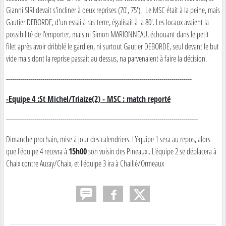
Gianni SIRI devait s'incliner à deux reprises (70', 75'). Le MSC était à la peine, mais
Gautier DEBORDE, d'un essai à ras-terre, égalisait à la 80'. Les locaux avaient la
possibilité de l'emporter, mais ni Simon MARIONNEAU, échouant dans le petit
filet après avoir dribblé le gardien, ni surtout Gautier DEBORDE, seul devant le but
vide mais dont la reprise passait au dessus, na parvenaient à faire la décision.
--------------------------------------------------------------------------------------------
-Equipe 4 :St Michel/Triaize(2) - MSC : match reporté
-----------------------------------------------------------------------------------------------
Dimanche prochain, mise à jour des calendriers. L'équipe 1 sera au repos, alors
que l'équipe 4 recevra à
15h00
son voisin des Pineaux.. L'équipe 2 se déplacera à
Chaix contre Auzay/Chaix, et l'équipe 3 ira à Chaillé/Ormeaux