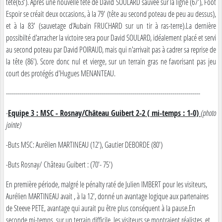
tête(63'). Après une nouvelle tête de David SOULARD sauvée sur la ligne (67'), Foot
Espoir se créait deux occasions, à la 79' (tête au second poteau de peu au dessus),
et à la 83' (sauvetage d'Aubain FRUCHARD sur un tir à ras-terre).La dernière
possibilté d'arracher la victoire sera pour David SOULARD, idéalement placé et servi
au second poteau par David POIRAUD, mais qui n'arrivait pas à cadrer sa reprise de
la tête (86'). Score donc nul et vierge, sur un terrain gras ne favorisant pas jeu
court des protégés d'Hugues MENANTEAU.
--------------------------------------------------------------------------------------------------
-
Equipe 3 : MSC - Rosnay/Château Guibert 2-2 ( mi-temps : 1-0)
(photo
jointe)
-Buts MSC: Aurélien MARTINEAU (12'), Gautier DEBORDE (80')
-Buts Rosnay/ Château Guibert : (70'- 75')
En première période, malgré le pénalty raté de Julien IMBERT pour les visiteurs,
Aurélien MARTINEAU avait , à la 12', donné un avantage logique aux partenaires
de Steeve PETE, avantage qui aurait pu être plus conséquent à la pause.En
seconde mi-temps, sur un terrain difficile, les visiteurs se montraient réalistes, et