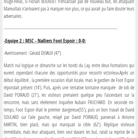
rouge.Hélas, si Florian BOURDET n'encaissait pas de nouveau but, les attaquant
Mareuillais n'arrivaient pas à marquer non plus, ce qui aurait pu faire douter leurs
adversaires.
--------------------------------------------------------------------------------------------
-Equipe 2 : MSC - Nalliers Foot Espoir : 0-0:
-Avertissement : Gérald DEVAUX (47')
Match nul logique ce dimanche sur les bords du Lay, entre deux formations qui
eurent cependant chacune des opportunités pour ressortir victorieux.Après un
début équilibré , la première occasion était locale, mais le gardien de Foot Espoir
répondait présent (14'). Puis, après une tentative lointaine manquée de lob de
David POIRAUD (21'), les visiteurs prenaient quelque peu l'ascendant sur la
rencontre, mais sans réellement inquiéter Aubain FRUCHARD .En seconde mi-
temps, Foot Espoir était le premier dangereux(55'), puis un bon travail de David
SOULARD sur l'aile gauche, relayé par David POIRAUD, parvenait à Antoine
MARTIN, bien placé, mais qui manquait la cible (62'). Réplique visiteuse
immédiate, mais leur attaquant, bien seul davant les but, ratait sa reprise de la