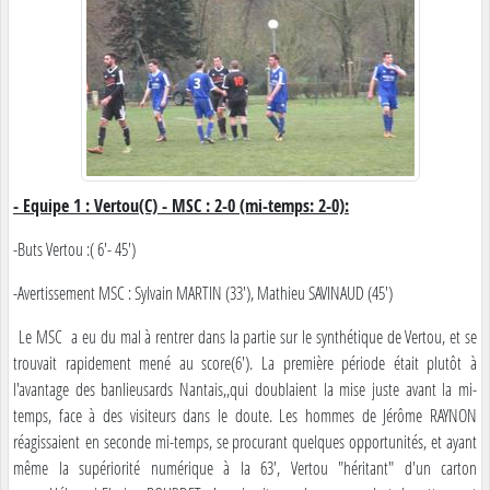
- Equipe 1 : Vertou(C) - MSC : 2-0 (mi-temps: 2-0):
-Buts Vertou :( 6'- 45')
-Avertissement MSC : Sylvain MARTIN (33'), Mathieu SAVINAUD (45')
Le MSC a eu du mal à rentrer dans la partie sur le synthétique de Vertou, et se
trouvait rapidement mené au score(6'). La première période était plutôt à
l'avantage des banlieusards Nantais,,qui doublaient la mise juste avant la mi-
temps, face à des visiteurs dans le doute. Les hommes de Jérôme RAYNON
réagissaient en seconde mi-temps, se procurant quelques opportunités, et ayant
même la supériorité numérique à la 63', Vertou "héritant" d'un carton