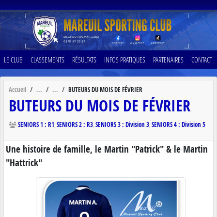
Panneau de gestion des cookies
LE CLUB
CLASSEMENTS
RÉSULTATS
INFOS PRATIQUES
PARTENAIRES
CONTACT
Accueil
BUTEURS DU MOIS DE FÉVRIER
BUTEURS DU MOIS DE FÉVRIER
SENIORS 1 : R1
SENIORS 2 : R3
SENIORS 3 : Division 3
SENIORS 4 : Division 5
Une histoire de famille, le Martin "Patrick" & le Martin
"Hattrick"