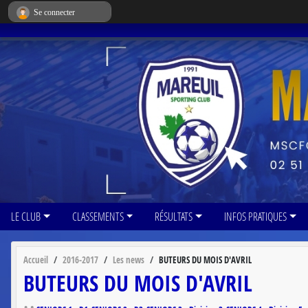
Panneau de gestion des cookies
Se connecter
LE CLUB
CLASSEMENTS
RÉSULTATS
INFOS PRATIQUES
Accueil
2016-2017
Les news
BUTEURS DU MOIS D'AVRIL
BUTEURS DU MOIS D'AVRIL