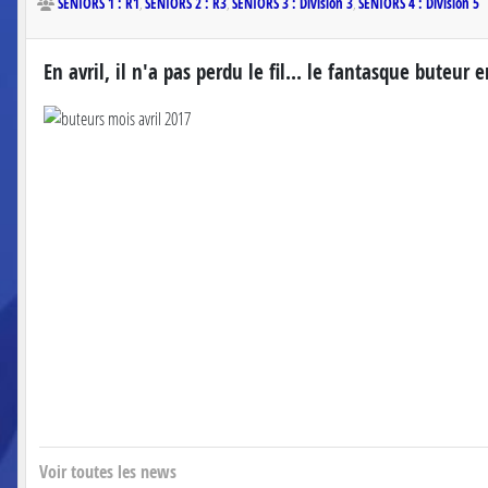
SENIORS 1 : R1
SENIORS 2 : R3
SENIORS 3 : Division 3
SENIORS 4 : Division 5
En avril, il n'a pas perdu le fil... le fantasque buteu
Voir toutes les news