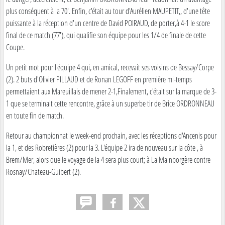
plus conséquent à la 70'. Enfin, c'était au tour d'Aurélien MAUPETIT,, d'une tête
puissante à la réception d'un centre de David POIRAUD, de porter,à 4-1 le score
final de ce match (77'), qui qualifie son équipe pour les 1/4 de finale de cette
Coupe.
Un petit mot pour l'équipe 4 qui, en amical, recevait ses voisins de Bessay/Corpe
(2). 2 buts d'Olivier PILLAUD et de Ronan LEGOFF en première mi-temps
permettaient aux Mareuillais de mener 2-1,Finalement, c'était sur la marque de 3-
1 que se terminait cette rencontre, grâce à un superbe tir de Brice ORDRONNEAU
en toute fin de match.
Retour au championnat le week-end prochain, avec les réceptions d'Ancenis pour
la 1, et des Robretières (2) pour la 3. L'équipe 2 ira de nouveau sur la côte , à
Brem/Mer, alors que le voyage de la 4 sera plus court; à La Mainborgère contre
Rosnay/Chateau-Guibert (2).