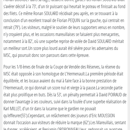
s'avérer décisif à la 73', d'un tir puissant qui heurtait le poteau et finissait au fond
des filets. Ce même Ronan SOULARD récidivait peu après, en se trouvant à la
conclusion d'un excellent travail de Florian PEQUIN sur la gauche, qui centrait en
retrait (79'). Les visiteurs, malgré le soutien de leurs supporters venus en nombre,
n'y croyaient plus, et les occasions mareuillaises se faisaient plus menaçantes,
notamment à la 82', où une superbe reprise de volée de David SOULARD méritait
un meilleur sort.Un score plus lourd aurait été sévère pour les adversaires du
MSC, qui poursuit donc son parcours dans cette épreuve.
Pour les 1/8 èmes de finale de la Coupe de Vendée des Réserves, la réserve du
MSC était opposée à son homologue de L'Hermenault.La première période était
équilibrée, et les locaux avaient du mal à faire face à la bonne prestation de
l'Hermenault, ce qui donnait un score nul et vierge à la pause.La seconde partie
était plus prolifique en buts. Dès la 53', un pénalty permettait à David POIRAUD de
donner l'avantage à ses couleurs, suivi dans la foulée d'une superbe réalisation de
Karl MILLET, d'un tir dans la lucarne que le gardien ne pouvait
qu'effleurer(55').Cependant, un relâchement des joueurs d'Eric MOUSSION
donnait l'occasion aux visiteurs de réduire la marque (62').Les Mareuillais, sentant
le danger, accéléraient, et Benjamin ORDRONNEAU leur redonnait un avantage