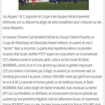
Les équipes 1 et 2, opposées en Coupe à des équipes hiérarchiquement
inférieures, ont su déjouer les pièges de cette compétition pour s'imposer sur des
scores éloquents.
En recevant l'Entente Sud Vendée(St Michel le Cloucq/L'Orbrie/Pissotte), en
Coupe de l'Atlantique, les Mareuillais étaient méfiants, et avaient du mal à
"rentrer" dans la rencontre. La partie était équilibrée,même si la première
occasion était locale, Aurélien PETIT voyant son essai atterrir sur la transversale
(15')..Mareuil ouvrait le score peu après, suite à un bon travail de Dylan
AMOKRANE, conclu d'un tir à ras de terre qui laissait le gardien impuissant
(23').Les visiteurs n'arrivaient pas à réagir, et auraient pu se retrouver avec un
handicap plus lourd à la pause, si Ronan SOULARD n'avait pas gâché une occasion
en or à la 44'.La seconde mi-temps partait sur de meilleures bases, et Dylan
AMOKRANE était à deux doigts de réaliser le doublé, mais manquait sa reprise
(47').Les Sud Vendéens se rebiffaient, et connaissaient une bonne période qui
auraient pu leur permettre d'égaliser; mais les défenseurs locaux, et notamment
Florian BOURDET dans sa cage, faisaient bonne garde.Puis Ronan SOULARD allait