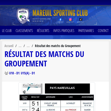
Panneau de gestion des cookies
LE CLUB
CLASSEMENTS
RÉSULTATS
INFOS PRATIQUES
PARTENAIRES
CONTACT
Accueil
Résultat des matchs du Groupement
RÉSULTAT DES MATCHS DU
GROUPEMENT
U18 - D1
U15(A) - D1