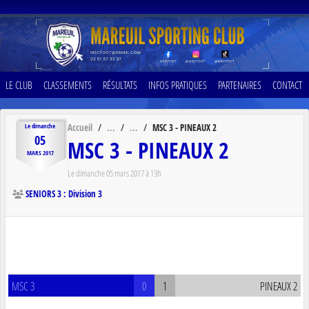
Panneau de gestion des cookies
LE CLUB
CLASSEMENTS
RÉSULTATS
INFOS PRATIQUES
PARTENAIRES
CONTACT
Accueil
MSC 3 - PINEAUX 2
Le
dimanche
05
MSC 3 - PINEAUX 2
MARS
2017
Le
dimanche
05
mars
2017
à 13h
SENIORS 3 : Division 3
MSC 3
0
1
PINEAUX 2