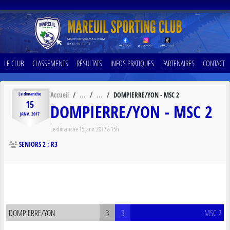
Panneau de gestion des cookies
LE CLUB
CLASSEMENTS
RÉSULTATS
INFOS PRATIQUES
PARTENAIRES
CONTACT
Accueil
DOMPIERRE/YON - MSC 2
Le
dimanche
15
DOMPIERRE/YON - MSC 2
JANV.
2017
Le
dimanche
15
janv.
2017
à 15h
SENIORS 2 : R3
DOMPIERRE/YON
3
3
MSC 2