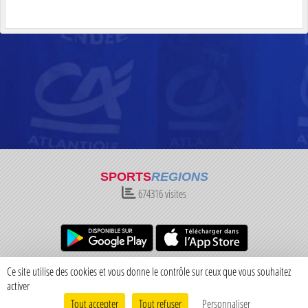
SPORTS
REGIONS
674316
visites
Charte cookies
Gestion des cookies
Ce site utilise des cookies et vous donne le contrôle sur ceux que vous souhaitez
Informations légales
Signaler un contenu inapproprié
activer
Tout accepter
Tout refuser
Personnaliser
Envie de participer ?
Connexion