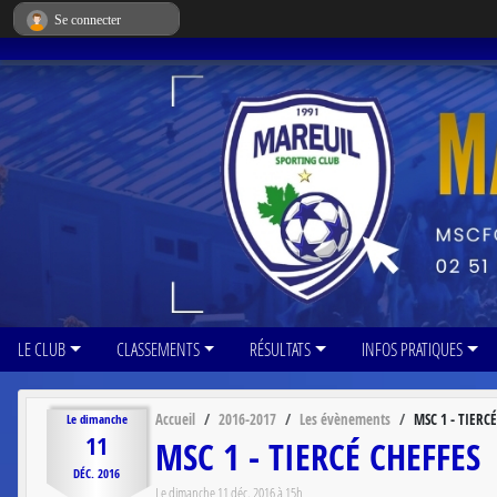
Panneau de gestion des cookies
Se connecter
LE CLUB
CLASSEMENTS
RÉSULTATS
INFOS PRATIQUES
Accueil
2016-2017
Les évènements
MSC 1 - TIERC
Le
dimanche
11
MSC 1 - TIERCÉ CHEFFES
DÉC.
2016
Le
dimanche
11
déc.
2016
à 15h