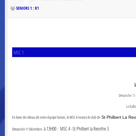
SENIORS 1 : R1
MSC 1
L
Dimanche 11
Le ballo
En lever de rideau de notre équipe fanion, le MSC 4 recevra le club de
St Philbert La Reo
à 13H00 : MSC 4 -St Philbert la Reorthe 3
Dimanche 11 Décembre