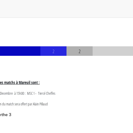
2
2
es matchs à Mareuil sont :
 Decembre
à 15h00 : MSC 1 - Tiercé Cheffes
n du match sera offert par Alain Pillaud
rthe 3