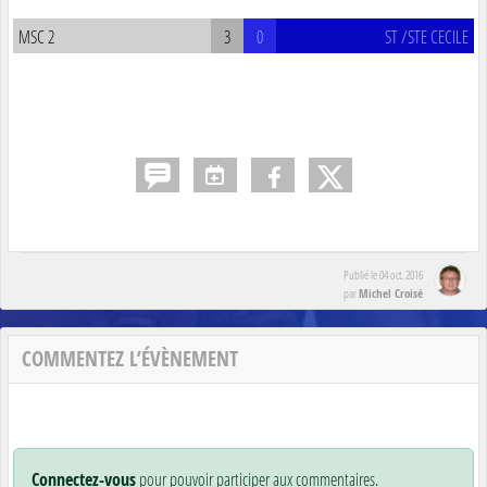
MSC 2
3
0
ST /STE CECILE
Publié le
04 oct. 2016
Michel Croisé
par
COMMENTEZ L’ÉVÈNEMENT
Connectez-vous
pour pouvoir participer aux commentaires.