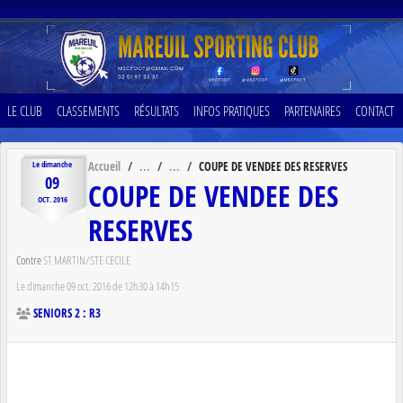
Panneau de gestion des cookies
LE CLUB
CLASSEMENTS
RÉSULTATS
INFOS PRATIQUES
PARTENAIRES
CONTACT
Accueil
COUPE DE VENDEE DES RESERVES
Le
dimanche
09
COUPE DE VENDEE DES
OCT.
2016
RESERVES
Contre
ST MARTIN/STE CECILE
Le
dimanche
09
oct.
2016
de 12h30 à 14h15
SENIORS 2 : R3