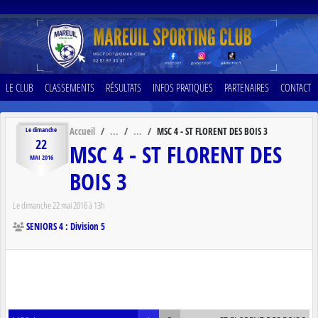
Panneau de gestion des cookies
LE CLUB
CLASSEMENTS
RÉSULTATS
INFOS PRATIQUES
PARTENAIRES
CONTACT
Accueil
MSC 4 - ST FLORENT DES BOIS 3
Le
dimanche
22
MSC 4 - ST FLORENT DES
MAI
2016
BOIS 3
Le
dimanche
22
mai
2016
à 13h
SENIORS 4 : Division 5