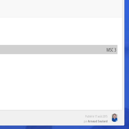
MSC 3
Publié le
17 août 2015
Arnaud Soulard
par