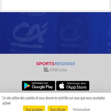
SPORTS
REGIONS
674307
visites
Charte cookies
Gestion des cookies
Ce site utilise des cookies et vous donne le contrôle sur ceux que vous souhaitez
Informations légales
Signaler un contenu inapproprié
activer
Tout accepter
Tout refuser
Personnaliser
Envie de participer ?
Connexion