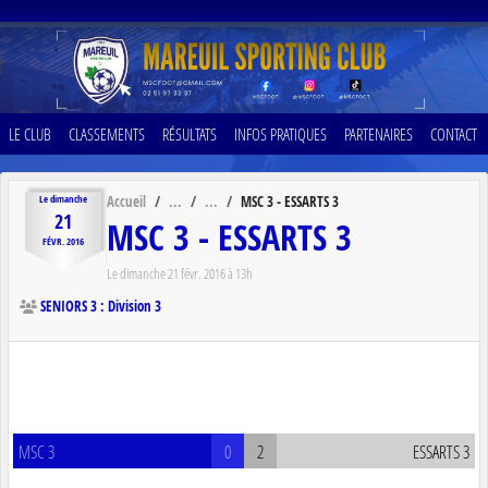
Panneau de gestion des cookies
LE CLUB
CLASSEMENTS
RÉSULTATS
INFOS PRATIQUES
PARTENAIRES
CONTACT
Accueil
MSC 3 - ESSARTS 3
Le
dimanche
21
MSC 3 - ESSARTS 3
FÉVR.
2016
Le
dimanche
21
févr.
2016
à 13h
SENIORS 3 : Division 3
MSC 3
0
2
ESSARTS 3