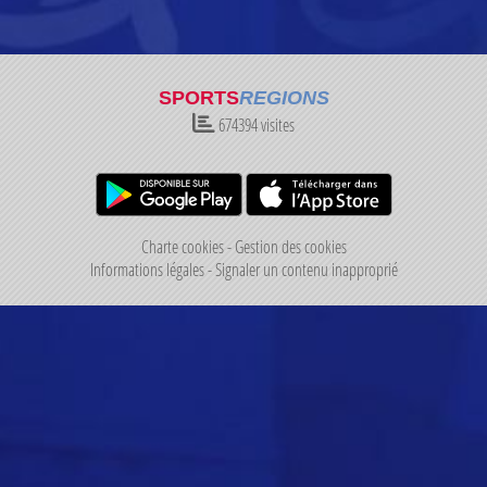
SPORTS
REGIONS
674394
visites
Charte cookies
Gestion des cookies
Informations légales
Signaler un contenu inapproprié