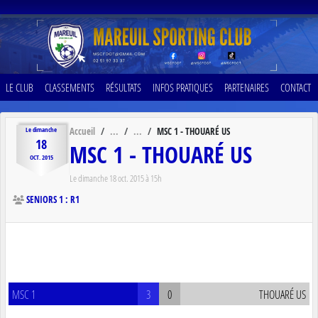
Panneau de gestion des cookies
LE CLUB
CLASSEMENTS
RÉSULTATS
INFOS PRATIQUES
PARTENAIRES
CONTACT
Accueil
MSC 1 - THOUARÉ US
Le
dimanche
18
MSC 1 - THOUARÉ US
OCT.
2015
Le
dimanche
18
oct.
2015
à 15h
SENIORS 1 : R1
MSC 1
3
0
THOUARÉ US