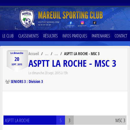
Panneau de gestion des cookies
LE CLUB
CLASSEMENTS
RÉSULTATS
INFOS PRATIQUES
PARTENAIRES
CONTACT
Accueil
ASPTT LA ROCHE - MSC 3
Le
dimanche
20
ASPTT LA ROCHE - MSC 3
SEPT.
2015
Le
dimanche
20
sept.
2015
à 15h
SENIORS 3 : Division 3
ASPTT LA ROCHE
5
3
MSC 3