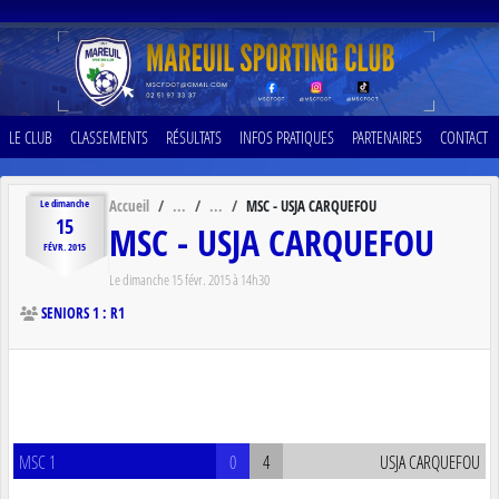
Panneau de gestion des cookies
LE CLUB
CLASSEMENTS
RÉSULTATS
INFOS PRATIQUES
PARTENAIRES
CONTACT
Accueil
MSC - USJA CARQUEFOU
Le
dimanche
15
MSC - USJA CARQUEFOU
FÉVR.
2015
Le
dimanche
15
févr.
2015
à 14h30
SENIORS 1 : R1
MSC 1
0
4
USJA CARQUEFOU