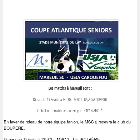
Les matchs à Mareuil sont :
Dimanche 15 Février à 14h30 : MSC 1 - USJA CARQUEFOU
Le ballon du match sera offert par
INTERMARCHÉ
.
En lever de rideau de notre équipe fanion, le MSC 2 recevra le club du
BOUPÈRE
.
Dimanche 1
à 12h30 : MSC 2 -
LE
BOUPÈRE
5 Février