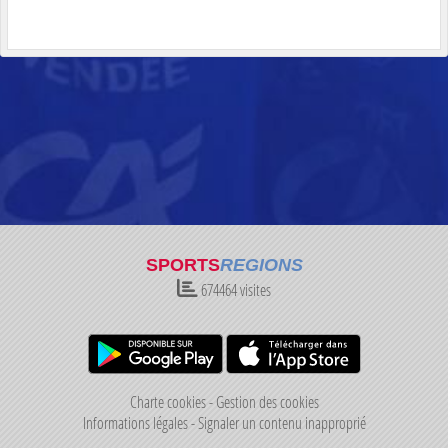
SPORTS
REGIONS
674464
visites
Charte cookies
Gestion des cookies
Informations légales
Signaler un contenu inapproprié