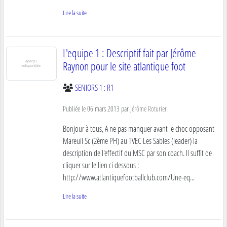
Lire la suite
L'equipe 1 : Descriptif fait par Jérôme
Raynon pour le site atlantique foot
SENIORS 1 : R1
Publiée le
06 mars 2013
par
Jérôme Roturier
Bonjour à tous, A ne pas manquer avant le choc opposant
Mareuil Sc (2ème PH) au TVEC Les Sables (leader) la
description de l'effectif du MSC par son coach. Il suffit de
cliquer sur le lien ci dessous :
http://www.atlantiquefootballclub.com/Une-eq...
Lire la suite