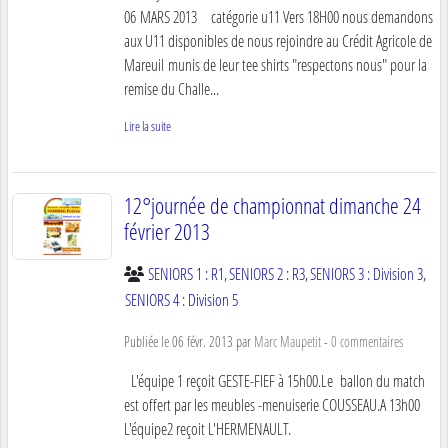
06 MARS 2013 catégorie u11 Vers 18H00 nous demandons
aux U11 disponibles de nous rejoindre au Crédit Agricole de
Mareuil munis de leur tee shirts "respectons nous" pour la
remise du Challe...
Lire la suite
12°journée de championnat dimanche 24
février 2013
SENIORS 1 : R1
SENIORS 2 : R3
SENIORS 3 : Division 3
SENIORS 4 : Division 5
Publiée le
06 févr. 2013
par
Marc Maupetit
-
0
commentaires
L'équipe 1 reçoit GESTE-FIEF à 15h00.Le ballon du match
est offert par les meubles -menuiserie COUSSEAU.A 13h00
L'équipe2 reçoit L'HERMENAULT.