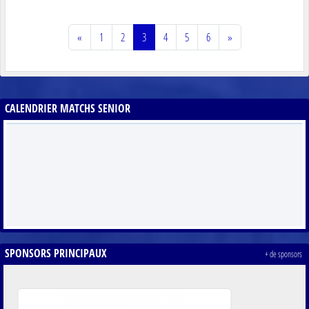
«
1
2
3
4
5
6
»
CALENDRIER MATCHS SENIOR
SPONSORS PRINCIPAUX
+ de sponsors