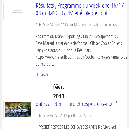
Résultats , Programme du week-end 16/17-
03 du MSC , GJPM et école de Foot
Publiée le
06 mars 2013
par
Marc Maupetit
-
0
commentaires
Résultats du Mareuil Sporting Club ,du Groupement du
Pays Mareuillais et école de football Clicker Copier Coller :
lien ci-dessous ou rubrique Résultats .
http://www.mareuilsportingclubfootball.com/evenement/detai
du-mareui...
Lire la suite
févr.
2013
dates à retenir "projet respectons-nous"
Publiée le
26 févr. 2013
par
Romain Sicard
PROJET RESPECT LES ECHEANCES A VENIR : Mercredi