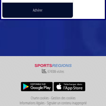
Adhérer
SPORTS
REGIONS
674306
visites
Charte cookies
Gestion des cookies
Informations légales
Signaler un contenu inapproprié