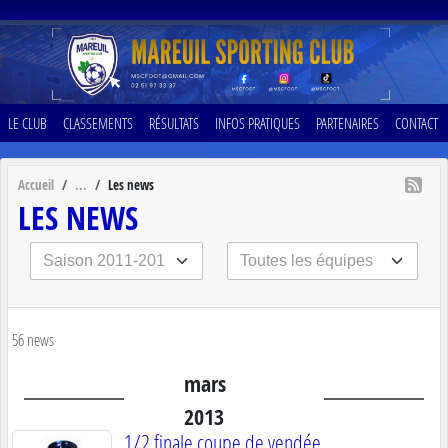
Panneau de gestion des cookies
LE CLUB
CLASSEMENTS
RÉSULTATS
INFOS PRATIQUES
PARTENAIRES
CONTACT
Accueil
Les news
LES NEWS
56 news
mars
2013
1/2 finale coupe de vendée