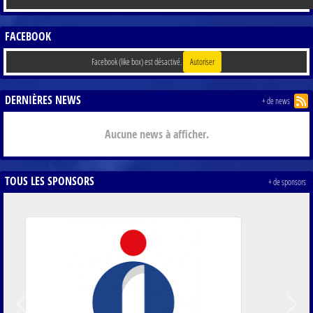
FACEBOOK
Facebook (like box) est désactivé.
Autoriser
DERNIÈRES NEWS
+ de news
Aucune news à afficher.
TOUS LES SPONSORS
+ de sponsors
Précedent
Suiva